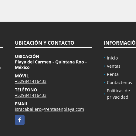
UBICACIÓN Y CONTACTO
INFORMACI
UBICACIÓN
Inicio
Playa del Carmen - Quintana Roo -
Ventas
n
México
Renta
MÓVIL
+529841416433
Contáctenos
TELÉFONO
Políticas de
+529841416433
privacidad
EMAIL
isracaballero@rentasenplaya.com
Facebook