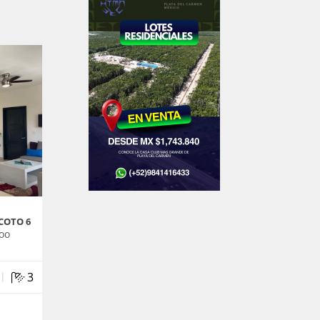
COTO 6
oo
|
3