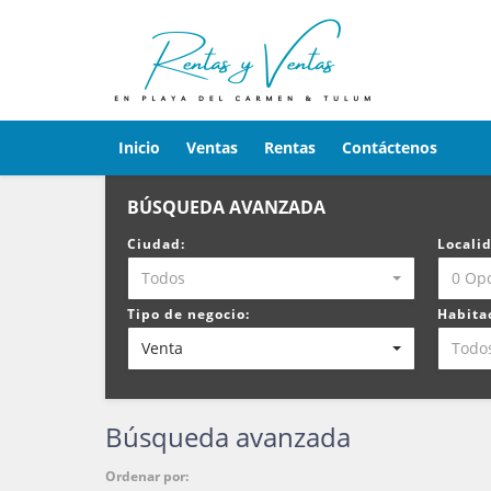
Inicio
Ventas
Rentas
Contáctenos
BÚSQUEDA AVANZADA
Ciudad:
Locali
Todos
0 Op
Tipo de negocio:
Habita
Venta
Todo
Búsqueda avanzada
Ordenar por: