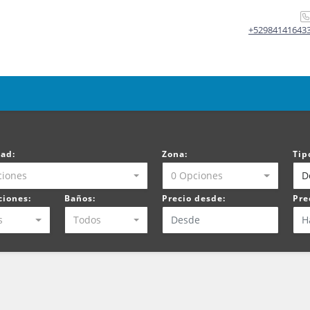
+52984141643
dad:
Zona:
Tip
ciones
0 Opciones
D
ciones:
Baños:
Precio desde:
Pre
s
Todos