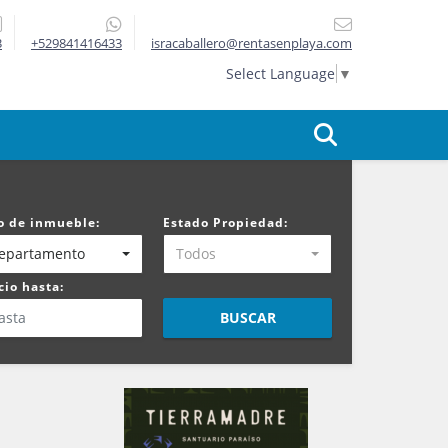
3
+529841416433
isracaballero@rentasenplaya.com
Select Language
▼
o de inmueble:
Estado Propiedad:
epartamento
Todos
cio hasta:
BUSCAR