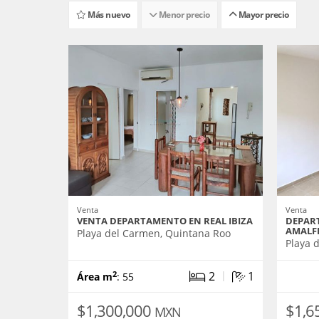
Más nuevo
Menor precio
Mayor precio
Venta
Venta
VENTA DEPARTAMENTO EN REAL IBIZA
DEPAR
AMALF
Playa del Carmen, Quintana Roo
Playa 
|
2
1
2
Área m
: 55
$1,300,000
$1,6
MXN