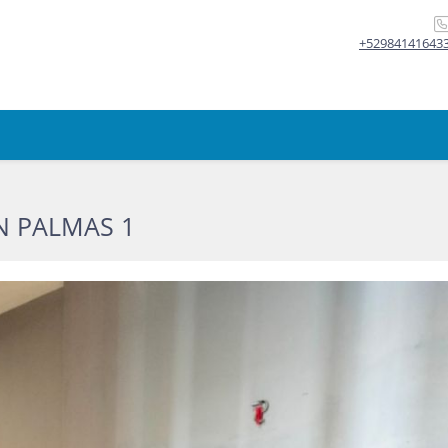
+52984141643
N PALMAS 1