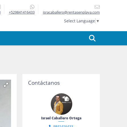
3
+529841416433
isracaballero@rentasenplaya.com
Select Language
▼
Contáctanos
Israel Caballero Ortega
9841416433