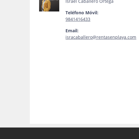
Israel Caballero Ortega
Teléfono Móvil:
9841416433
Email:
isracaballero@rentasenplaya.com