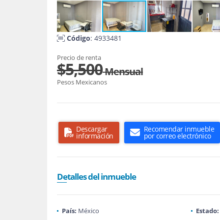
Código
: 4933481
Precio de renta
$5,500
Mensual
Pesos Mexicanos
Descargar
Recomendar inmueble
información
por correo electrónico
Detalles del inmueble
País:
México
Estado: