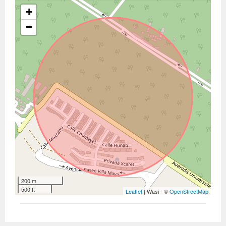
+
−
200 m
500 ft
Leaflet
| Wasi - ©
OpenStreetMap