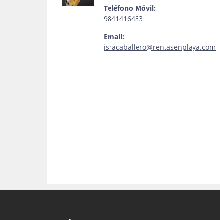
Teléfono Móvil:
9841416433
Email:
isracaballero@rentasenplaya.com