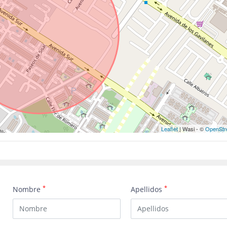
Leaflet
| Wasi - ©
OpenStr
*
*
Nombre
Apellidos