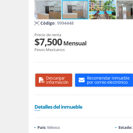
Código
: 9994448
Precio de renta
$7,500
Mensual
Pesos Mexicanos
Descargar
Recomendar inmueble
información
por correo electrónico
Detalles del inmueble
País:
México
Estado: