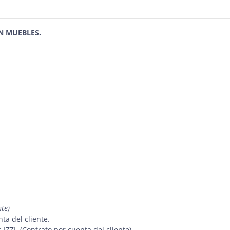
N MUEBLES.
nte)
nta del cliente.
s IZZI. (Contrato por cuenta del cliente)