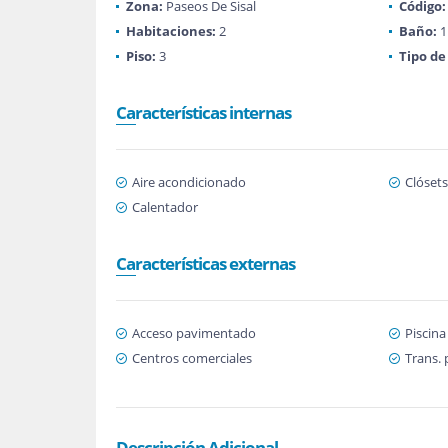
Zona:
Paseos De Sisal
Código:
Habitaciones:
2
Baño:
1
Piso:
3
Tipo de
Características internas
Aire acondicionado
Clósets
Calentador
Características externas
Acceso pavimentado
Piscina
Centros comerciales
Trans. 
Descripción Adicional