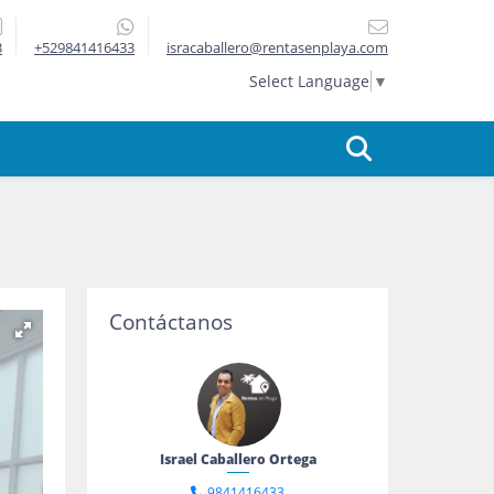
3
+529841416433
isracaballero@rentasenplaya.com
Select Language
▼
Contáctanos
Israel Caballero Ortega
9841416433