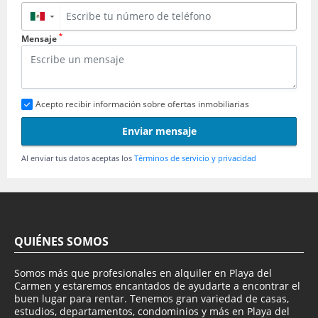
▼
*
Mensaje
Acepto recibir información sobre ofertas inmobiliarias
Enviar mensaje
Al enviar tus datos aceptas los
Términos de servicio y privacidad
QUIÉNES SOMOS
Somos más que profesionales en alquiler en Playa del
Carmen y estaremos encantados de ayudarte a encontrar el
buen lugar para rentar. Tenemos gran variedad de casas,
estudios, departamentos, condominios y más en Playa del