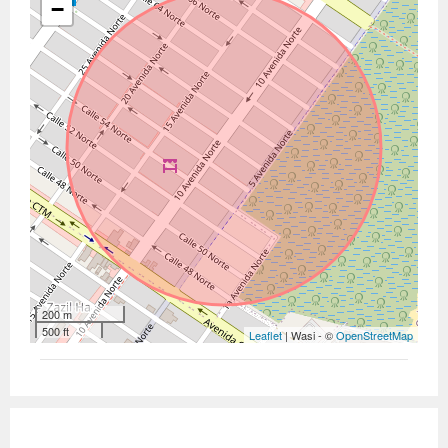
−
200 m
500 ft
Leaflet
| Wasi - ©
OpenStreetMap