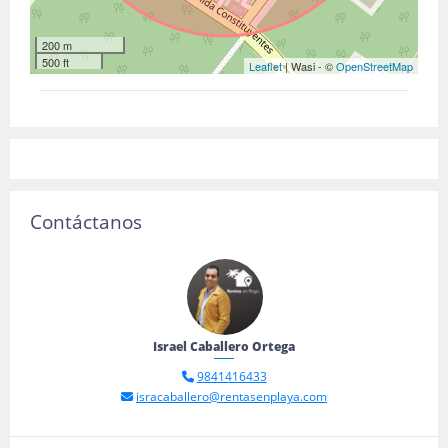
200 m
500 ft
Leaflet
| Wasi - ©
OpenStreetMap
Contáctanos
Israel Caballero Ortega
9841416433
isracaballero@rentasenplaya.com